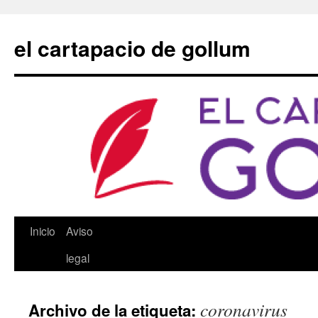
Saltar
al
el cartapacio de gollum
contenido
Inicio
Aviso
legal
coronavirus
Archivo de la etiqueta: