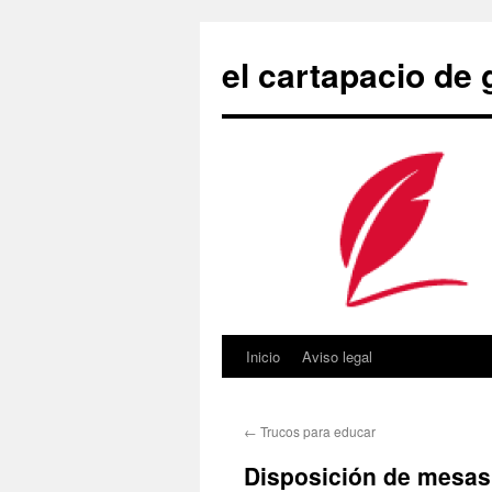
Saltar
al
el cartapacio de
contenido
Inicio
Aviso legal
←
Trucos para educar
Disposición de mesas