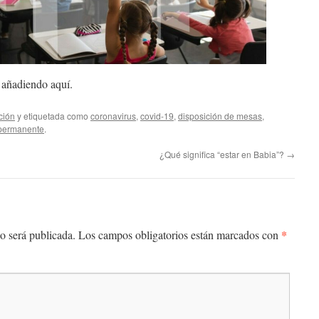
é añadiendo aquí.
ción
y etiquetada como
coronavirus
,
covid-19
,
disposición de mesas
,
permanente
.
¿Qué significa “estar en Babia”?
→
*
o será publicada.
Los campos obligatorios están marcados con