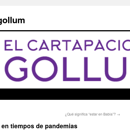
 gollum
¿Qué significa “estar en Babia”?
→
 en tiempos de pandemias