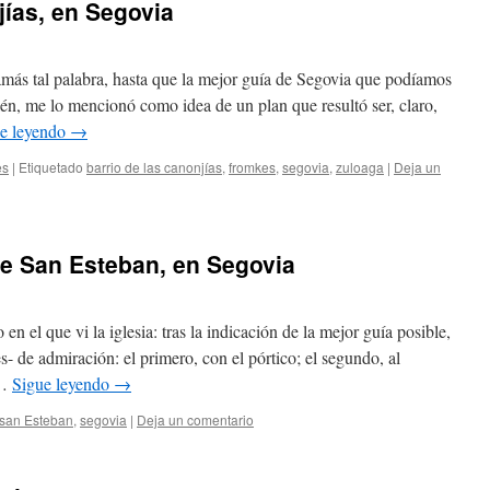
jías, en Segovia
jamás tal palabra, hasta que la mejor guía de Segovia que podíamos
én, me lo mencionó como idea de un plan que resultó ser, claro,
e leyendo
→
es
|
Etiquetado
barrio de las canonjías
,
fromkes
,
segovia
,
zuloaga
|
Deja un
 de San Esteban, en Segovia
 el que vi la iglesia: tras la indicación de la mejor guía posible,
es- de admiración: el primero, con el pórtico; el segundo, al
 …
Sigue leyendo
→
san Esteban
,
segovia
|
Deja un comentario