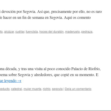
devoción por Segovia. Así que, precisamente por ello, no es raro
de hacer en un fin de semana en Segovia. Aquí os comento
to
,
alcázar
,
cuéllar
,
fuencisla
,
hoces del duratón
,
maderuelo
,
pedraza
,
na década, y tras una visita al poco conocido Palacio de Riofrío,
 poema sobre Segovia y alrededores, que copié en su momento. E
ue leyendo
→
ueducto
,
catedral
,
mujer muerta
,
riofrío
,
segovia
|
Deja un comentario