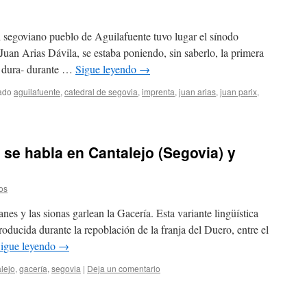
 segoviano pueblo de Aguilafuente tuvo lugar el sínodo
uan Arias Dávila, se estaba poniendo, sin saberlo, la primera
e dura- durante …
Sigue leyendo
→
ado
aguilafuente
,
catedral de segovia
,
imprenta
,
juan arias
,
juan parix
,
 se habla en Cantalejo (Segovia) y
os
anes y las sionas garlean la Gacería. Esta variante lingüística
roducida durante la repoblación de la franja del Duero, entre el
igue leyendo
→
lejo
,
gacería
,
segovia
|
Deja un comentario