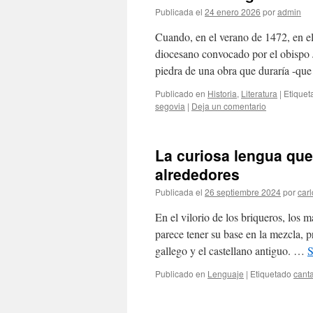
Publicada el
24 enero 2026
por
admin
Cuando, en el verano de 1472, en el
diocesano convocado por el obispo J
piedra de una obra que duraría -qu
Publicado en
Historia
,
Literatura
|
Etiquet
segovia
|
Deja un comentario
La curiosa lengua que
alrededores
Publicada el
26 septiembre 2024
por
carl
En el vilorio de los briqueros, los m
parece tener su base en la mezcla, p
gallego y el castellano antiguo. …
S
Publicado en
Lenguaje
|
Etiquetado
canta