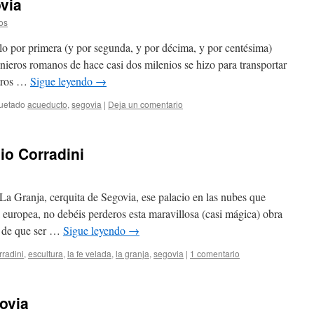
via
os
lo por primera (y por segunda, y por décima, y por centésima)
enieros romanos de hace casi dos milenios se hizo para transportar
etros …
Sigue leyendo
→
quetado
acueducto
,
segovia
|
Deja un comentario
io Corradini
e La Granja, cerquita de Segovia, ese palacio en las nubes que
 europea, no debéis perderos esta maravillosa (casi mágica) obra
o de que ser …
Sigue leyendo
→
rradini
,
escultura
,
la fe velada
,
la granja
,
segovia
|
1 comentario
ovia