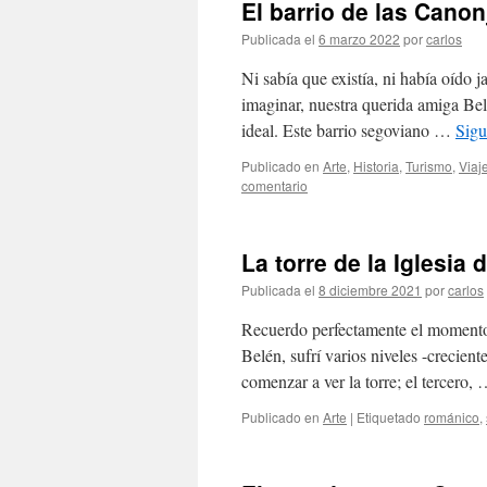
El barrio de las Canon
Publicada el
6 marzo 2022
por
carlos
Ni sabía que existía, ni había oído 
imaginar, nuestra querida amiga Bel
ideal. Este barrio segoviano …
Sigu
Publicado en
Arte
,
Historia
,
Turismo
,
Viaj
comentario
La torre de la Iglesia
Publicada el
8 diciembre 2021
por
carlos
Recuerdo perfectamente el momento en
Belén, sufrí varios niveles -crecient
comenzar a ver la torre; el tercero,
Publicado en
Arte
|
Etiquetado
románico
,