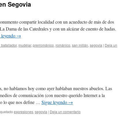
 en Segovia
monumento compartir localidad con un acueducto de más de dos
 La Dama de las Catedrales y con un alcázar de cuento de hadas.
 leyendo
→
l batallador
,
mudéjar
,
prerrománico
,
románico
,
san millán
,
segovia
|
Deja un
s, no hablamos hoy como ayer hablaban nuestros abuelos. Las
 medios de comunicación (con nuestro querido Internet a la
do lo que nos define …
Sigue leyendo
→
iquetado
expresiones
,
segovia
|
Deja un comentario