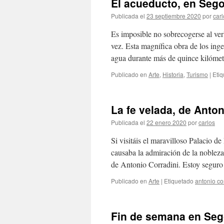
El acueducto, en Sego
Publicada el
23 septiembre 2020
por
carl
Es imposible no sobrecogerse al ver
vez. Esta magnífica obra de los ing
agua durante más de quince kilóm
Publicado en
Arte
,
Historia
,
Turismo
|
Eti
La fe velada, de Anton
Publicada el
22 enero 2020
por
carlos
Si visitáis el maravilloso Palacio d
causaba la admiración de la nobleza
de Antonio Corradini. Estoy segur
Publicado en
Arte
|
Etiquetado
antonio co
Fin de semana en Seg