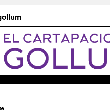
 gollum
te