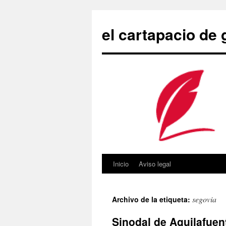
Saltar
al
el cartapacio de
contenido
Inicio
Aviso legal
segovia
Archivo de la etiqueta:
Sinodal de Aguilafuen