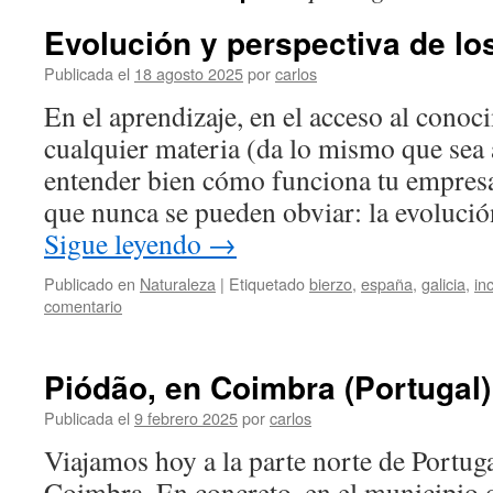
Evolución y perspectiva de lo
Publicada el
18 agosto 2025
por
carlos
En el aprendizaje, en el acceso al cono
cualquier materia (da lo mismo que sea 
entender bien cómo funciona tu empresa
que nunca se pueden obviar: la evoluci
Sigue leyendo
→
Publicado en
Naturaleza
|
Etiquetado
bierzo
,
españa
,
galicia
,
in
comentario
Piódão, en Coimbra (Portugal)
Publicada el
9 febrero 2025
por
carlos
Viajamos hoy a la parte norte de Portugal
Coimbra. En concreto, en el municipio 