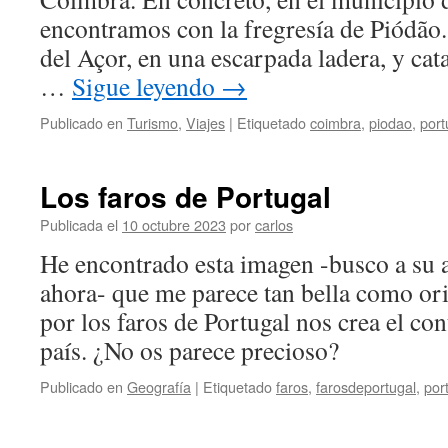
encontramos con la fregresía de Piódão.
del Açor, en una escarpada ladera, y c
…
Sigue leyendo
→
Publicado en
Turismo
,
Viajes
|
Etiquetado
coimbra
,
piodao
,
port
Los faros de Portugal
Publicada el
10 octubre 2023
por
carlos
He encontrado esta imagen -busco a su a
ahora- que me parece tan bella como ori
por los faros de Portugal nos crea el co
país. ¿No os parece precioso?
Publicado en
Geografía
|
Etiquetado
faros
,
farosdeportugal
,
por