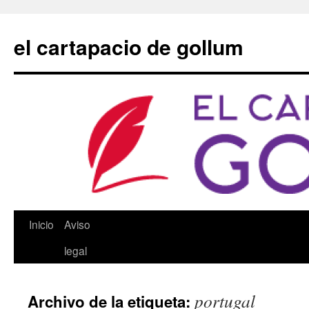
Saltar
al
el cartapacio de gollum
contenido
Inicio
Aviso
legal
portugal
Archivo de la etiqueta: