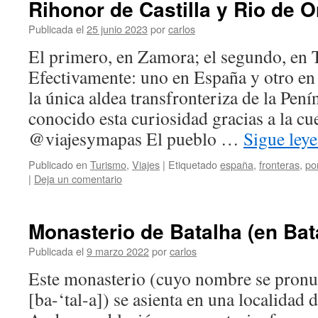
Rihonor de Castilla y Rio de 
Publicada el
25 junio 2023
por
carlos
El primero, en Zamora; el segundo, en 
Efectivamente: uno en España y otro en
la única aldea transfronteriza de la Pení
conocido esta curiosidad gracias a la c
@viajesymapas El pueblo …
Sigue ley
Publicado en
Turismo
,
Viajes
|
Etiquetado
españa
,
fronteras
,
po
|
Deja un comentario
Monasterio de Batalha (en Bat
Publicada el
9 marzo 2022
por
carlos
Este monasterio (cuyo nombre se pronun
[ba-‘tal-a]) se asienta en una localida