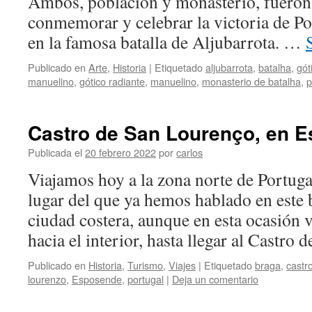
Ambos, población y monasterio, fueron
conmemorar y celebrar la victoria de Por
en la famosa batalla de Aljubarrota. …
Publicado en
Arte
,
Historia
|
Etiquetado
aljubarrota
,
batalha
,
gót
manuelino
,
gótico radiante
,
manuelino
,
monasterio de batalha
,
p
Castro de San Lourenço, en 
Publicada el
20 febrero 2022
por
carlos
Viajamos hoy a la zona norte de Portuga
lugar del que ya hemos hablado en este
ciudad costera, aunque en esta ocasión
hacia el interior, hasta llegar al Castro
Publicado en
Historia
,
Turismo
,
Viajes
|
Etiquetado
braga
,
castr
lourenzo
,
Esposende
,
portugal
|
Deja un comentario