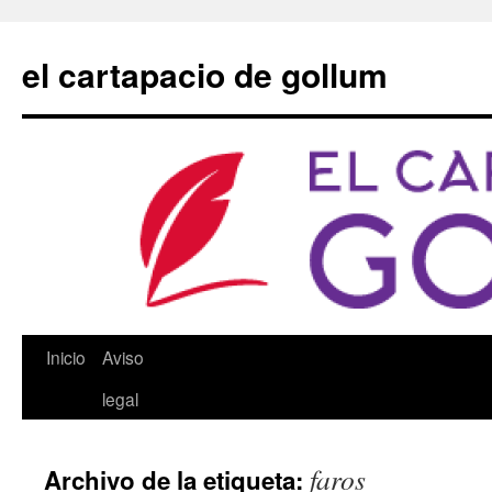
Saltar
al
el cartapacio de gollum
contenido
Inicio
Aviso
legal
faros
Archivo de la etiqueta: