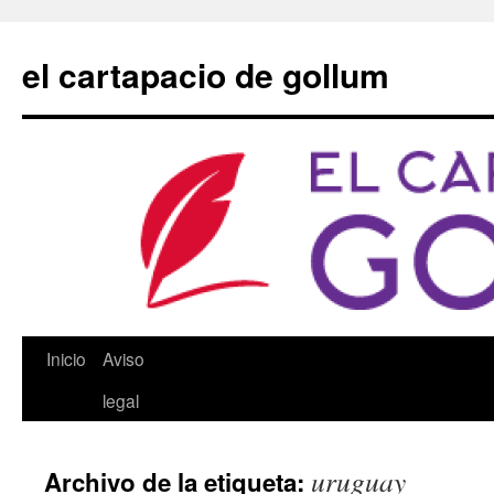
Saltar
al
el cartapacio de gollum
contenido
Inicio
Aviso
legal
uruguay
Archivo de la etiqueta: