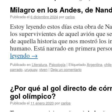
Milagro en los Andes, de Nan
Publicada el
6 diciembre 2024
por
carlos
Estoy leyendo estos días esta obra de N
los supervivientes de aquel avión que se
de aquella historia que nos mostró los in
humano. Está narrado en primera pers
leyendo
→
Publicado en
Literatura
,
Psicología
|
Etiquetado
Argentina
,
chile
parrado
,
uruguay
,
viven
|
Deja un comentario
¿Por qué al gol directo de cór
gol olímpico?
Publicada el
11 enero 2020
por
carlos