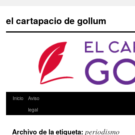
Saltar
al
el cartapacio de gollum
contenido
Inicio
Aviso
legal
periodismo
Archivo de la etiqueta: