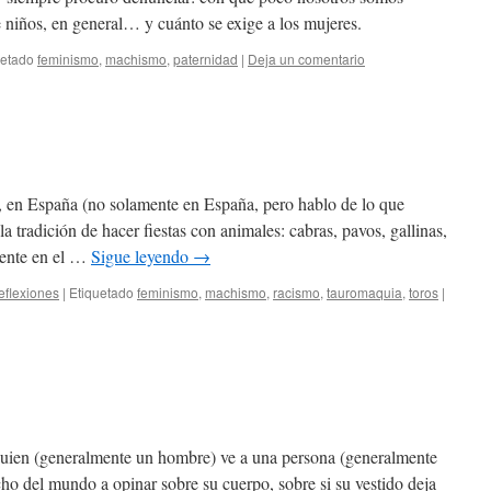
 niños, en general… y cuánto se exige a los mujeres.
uetado
feminismo
,
machismo
,
paternidad
|
Deja un comentario
en España (no solamente en España, pero hablo de lo que
a tradición de hacer fiestas con animales: cabras, pavos, gallinas,
mente en el …
Sigue leyendo
→
eflexiones
|
Etiquetado
feminismo
,
machismo
,
racismo
,
tauromaquia
,
toros
|
guien (generalmente un hombre) ve a una persona (generalmente
cho del mundo a opinar sobre su cuerpo, sobre si su vestido deja