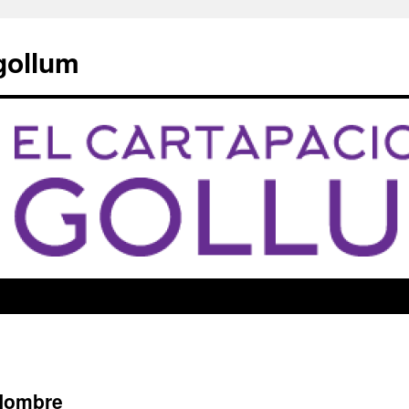
 gollum
 Hombre