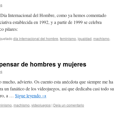
os
l Día Internacional del Hombre, como ya hemos comentado
ciativa establecida en 1992, y a partir de 1999 se celebra
o pilares:
iquetado
día internacional del hombre
,
feminismo
,
igualdad
,
machismo
,
 pensar de hombres y mujeres
os
mucho, advierto. Os cuento esta anécdota que siempre me ha
ra un fanático de los vídeojuegos, así que dedicaba casi todo su
nero, a …
Sigue leyendo
→
minismo
,
machismo
,
videojuegos
|
Deja un comentario