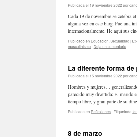
Publicada el
19 noviembre 2022
por
carl
Cada 19 de noviembre se celebra e
alguna vez en este blog. Fue una ini
internacionalmente. He aquí sus cinc
Publicado en
Educación
,
Sexualidad
|
Et
masculinismo
|
Deja un comentario
La diferente forma de
Publicada el
15 noviembre 2022
por
carl
Hombres y mujeres… generalizando 
parecido muy divertida: El marido e
tiempo libre, y gran parte de su di
Publicado en
Reflexiones
|
Etiquetado
fe
8 de marzo