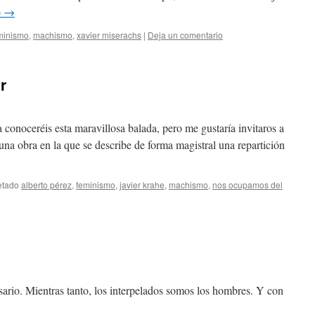
o
→
minismo
,
machismo
,
xavier miserachs
|
Deja un comentario
r
onoceréis esta maravillosa balada, pero me gustaría invitaros a
una obra en la que se describe de forma magistral una repartición
etado
alberto pérez
,
feminismo
,
javier krahe
,
machismo
,
nos ocupamos del
esario. Mientras tanto, los interpelados somos los hombres. Y con