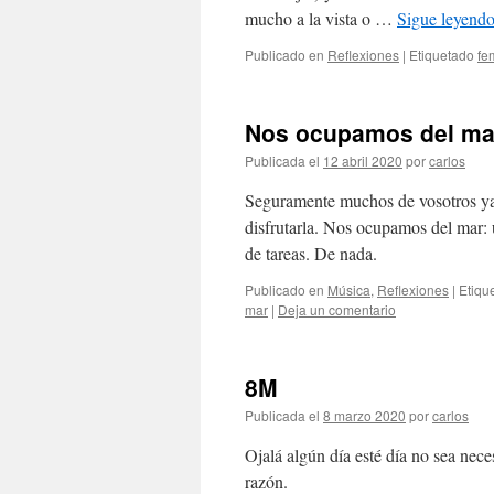
mucho a la vista o …
Sigue leyend
Publicado en
Reflexiones
|
Etiquetado
fe
Nos ocupamos del ma
Publicada el
12 abril 2020
por
carlos
Seguramente muchos de vosotros ya c
disfrutarla. Nos ocupamos del mar: 
de tareas. De nada.
Publicado en
Música
,
Reflexiones
|
Etiqu
mar
|
Deja un comentario
8M
Publicada el
8 marzo 2020
por
carlos
Ojalá algún día esté día no sea nec
razón.