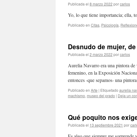
Publicada el
8 marzo 2022
por
carlos
Yo, lo que tiene importancia; ella, 
Publicado en
Citas
,
Psicología
,
Reflexion
Desnudo de mujer, de 
Publicada el
2 marzo 2022
por
carlos
Aurelia Navarro era una pintora de 
femenino, en la Exposición Naciona
entonces -que sepamos- una pintora
Publicado en
Arte
|
Etiquetado
aurelia na
machismo
,
museo del prado
|
Deja un co
Qué poquito nos exig
Publicada el
13 septiembre 2021
por
carl
Es algo que siempre me sorprende 