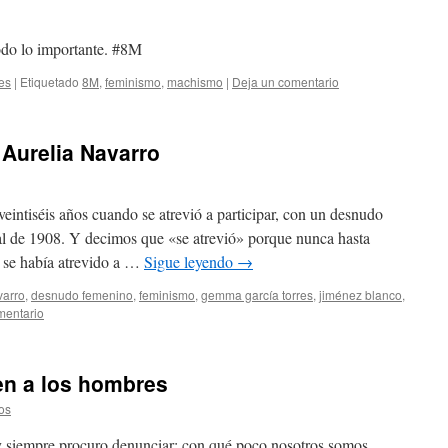
todo lo importante. #8M
es
|
Etiquetado
8M
,
feminismo
,
machismo
|
Deja un comentario
Aurelia Navarro
veintiséis años cuando se atrevió a participar, con un desnudo
l de 1908. Y decimos que «se atrevió» porque nunca hasta
 se había atrevido a …
Sigue leyendo
→
varro
,
desnudo femenino
,
feminismo
,
gemma garcía torres
,
jiménez blanco
,
mentario
en a los hombres
os
y siempre procuro denunciar: con qué poco nosotros somos