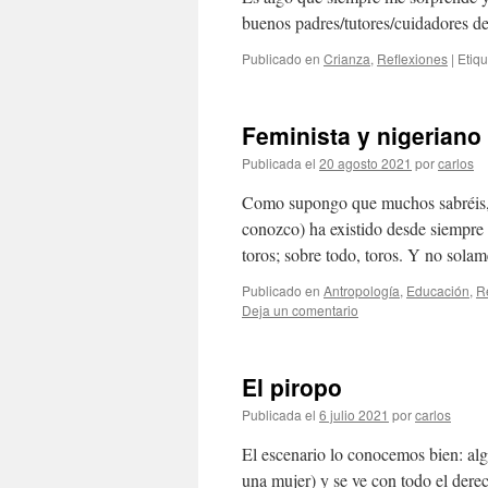
buenos padres/tutores/cuidadores de
Publicado en
Crianza
,
Reflexiones
|
Etiq
Feminista y nigeriano
Publicada el
20 agosto 2021
por
carlos
Como supongo que muchos sabréis, 
conozco) ha existido desde siempre l
toros; sobre todo, toros. Y no sola
Publicado en
Antropología
,
Educación
,
R
Deja un comentario
El piropo
Publicada el
6 julio 2021
por
carlos
El escenario lo conocemos bien: al
una mujer) y se ve con todo el dere