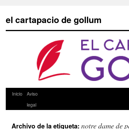
Saltar
al
el cartapacio de gollum
contenido
Inicio
Aviso
legal
notre dame de p
Archivo de la etiqueta: