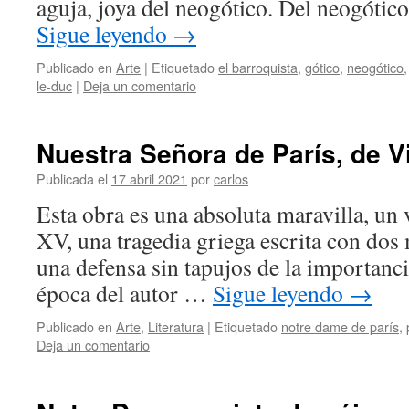
aguja, joya del neogótico. Del neogótic
Sigue leyendo
→
Publicado en
Arte
|
Etiquetado
el barroquista
,
gótico
,
neogótico
le-duc
|
Deja un comentario
Nuestra Señora de París, de V
Publicada el
17 abril 2021
por
carlos
Esta obra es una absoluta maravilla, un v
XV, una tragedia griega escrita con dos 
una defensa sin tapujos de la importanci
época del autor …
Sigue leyendo
→
Publicado en
Arte
,
Literatura
|
Etiquetado
notre dame de parís
,
Deja un comentario