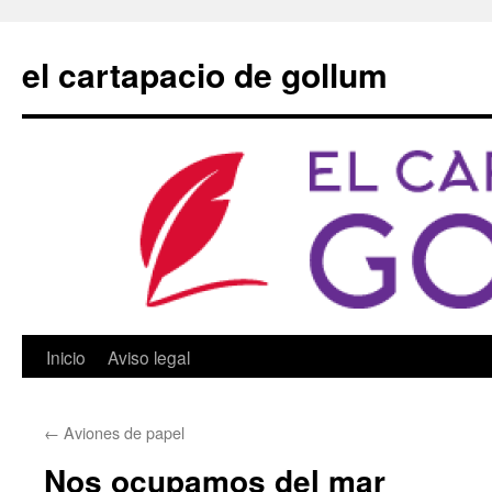
Saltar
al
el cartapacio de gollum
contenido
Inicio
Aviso legal
←
Aviones de papel
Nos ocupamos del mar