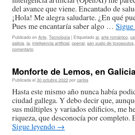
del avance que viene. Encantado de salud
¡Hola! Me alegra saludarte. ¿En qué pu
Pues me encantaría saber algo …
Sigue
Publicado en
Arte
,
Tecnología
|
Etiquetado
ai
,
arte románico
,
ca
galicia
,
ia
,
inteligencia artificial
,
openai
,
san xusto de toxosoutos
comentario
Monforte de Lemos, en Galici
Publicada el
30 octubre 2022
por
carlos
Hasta este mismo año nunca había podido
ciudad gallega. Y debo decir que, aunq
sus múltiples y variados edificios, me h
riqueza, que desconocía por completo. 
Sigue leyendo
→