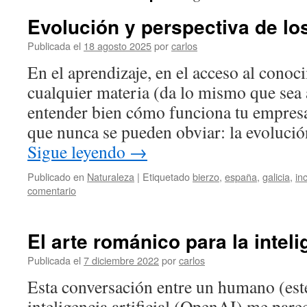
Evolución y perspectiva de lo
Publicada el
18 agosto 2025
por
carlos
En el aprendizaje, en el acceso al cono
cualquier materia (da lo mismo que sea 
entender bien cómo funciona tu empresa
que nunca se pueden obviar: la evoluci
Sigue leyendo
→
Publicado en
Naturaleza
|
Etiquetado
bierzo
,
españa
,
galicia
,
in
comentario
El arte románico para la intelig
Publicada el
7 diciembre 2022
por
carlos
Esta conversación entre un humano (est
inteligencia artificial (OpenAI) me par