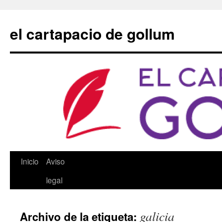
Saltar
al
el cartapacio de gollum
contenido
Inicio
Aviso
legal
galicia
Archivo de la etiqueta: