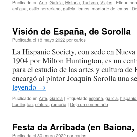
Publicado en
Arte
,
Galicia
,
Historia
,
Turismo
,
Viajes
|
Etiquetado
antigua
,
estilo herreriano
,
galicia
,
lemos
,
monforte de lemos
|
De
Visión de España, de Sorolla
Publicada el
18 mayo 2022
por
carlos
La Hispanic Society, con sede en Nueva
1904 por Milton Huntington, es un centr
para el estudio de las artes y cultura d
encargó al pintor Joaquín Sorolla una 
leyendo
→
Publicado en
Arte
,
Galicia
|
Etiquetado
españa
,
galicia
,
hispanic
huntington
,
pintura
,
romería
|
Deja un comentario
Festa da Arribada (en Baiona,
Publicada el
30 enero 2022
por
carlos