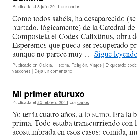
Publicada el
8 julio 2011
por
carlos
Como todos sabéis, ha desaparecido (se
hurtado, lógicamente) de la Catedral de
Compostela el Codex Calixtinus, obra de
Esperemos que pueda ser recuperado pr
aunque no parece muy …
Sigue leyend
Publicado en
Galicia
,
Historia
,
Religión
,
Viajes
|
Etiquetado
code
vascones
|
Deja un comentario
Mi primer aturuxo
Publicada el
25 febrero 2011
por
carlos
Yo tenía cuatro años, a lo sumo. Era la 
prima. Todo estaba transcurriendo con 
acostumbrada en esos casos: comida, mu