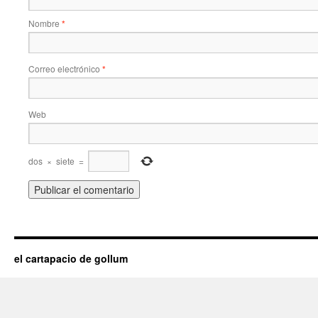
Nombre
*
Correo electrónico
*
Web
dos
×
siete
=
el cartapacio de gollum