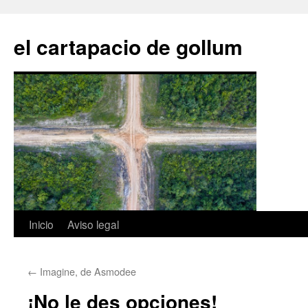
Saltar
al
el cartapacio de gollum
contenido
Inicio
Aviso legal
←
Imagine, de Asmodee
¡No le des opciones!