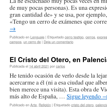
La he escuchado muy pocas veces en mi 
de muy pocas personas). Es una expresi
gran cantidad de» y se usa, por ejemplo
«Tengo un cerro de exámenes que corr
→
Publicado en
Lenguaje
|
Etiquetado
cerro testigo
,
cerros
,
expres
campos
,
un cerro de
|
Deja un comentario
El Cristo del Otero, en Palenci
Publicada el
14 abril 2021
por
carlos
He tenido ocasión de verlo desde la leja
acercarme a él (ni a esa ciudad que albe
bien merece una visita). Esta obra de Vi
más alto de España, …
Sigue leyendo
Publicado en
Arte
,
Religión
|
Etiquetado
cristo del otero
,
palenci