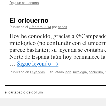
Deja un comentario
El oricuerno
Publicada el
7 febrero 2014
por
carlos
Hoy he conocido, gracias a @Campeador
mitológico (no confundir con el unicorn
parece bastante); su leyenda se contaba e
Norte de España (aún hoy permanece la
…
Sigue leyendo
→
Publicado en
Leyendas
|
Etiquetado
león
,
mitología
,
oricuerno
,
el cartapacio de gollum