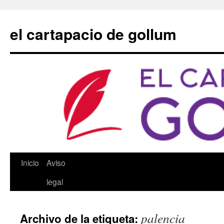
Saltar
al
el cartapacio de gollum
contenido
Inicio
Aviso
legal
palencia
Archivo de la etiqueta: