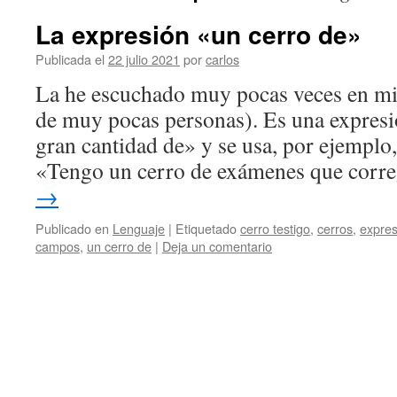
La expresión «un cerro de»
Publicada el
22 julio 2021
por
carlos
La he escuchado muy pocas veces en mi 
de muy pocas personas). Es una expresi
gran cantidad de» y se usa, por ejemplo
«Tengo un cerro de exámenes que corr
→
Publicado en
Lenguaje
|
Etiquetado
cerro testigo
,
cerros
,
expres
campos
,
un cerro de
|
Deja un comentario