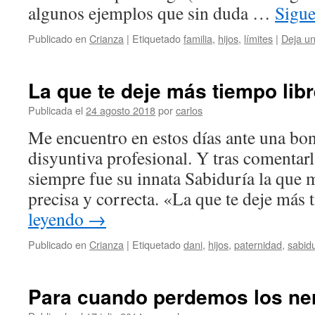
algunos ejemplos que sin duda …
Sigu
Publicado en
Crianza
|
Etiquetado
familia
,
hijos
,
límites
|
Deja u
La que te deje más tiempo lib
Publicada el
24 agosto 2018
por
carlos
Me encuentro en estos días ante una bo
disyuntiva profesional. Y tras comentar
siempre fue su innata Sabiduría la que 
precisa y correcta. «La que te deje más
leyendo
→
Publicado en
Crianza
|
Etiquetado
dani
,
hijos
,
paternidad
,
sabid
Para cuando perdemos los ne