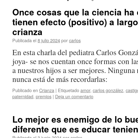
Once cosas que la ciencia ha
tienen efecto (positivo) a largo
crianza
Publicada el
8 julio 2024
por
carlos
En esta charla del pediatra Carlos Gonzá
joya- se nos cuentan once formas con l
a nuestros hijos a ser mejores. Ninguna
nunca está de más recordarlas:
Publicado en
Crianza
|
Etiquetado
amor
,
carlos gonzález
,
castig
paternidad
,
premios
|
Deja un comentario
Lo mejor es enemigo de lo bue
diferente que es educar tenien
Publicada el
3 junio 2024
por
carlos