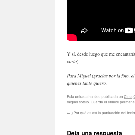
Y sí, desde luego que me encantaría
corto
).
Para Miguel (gracias por la foto, 
quienes tanto quiero.
Esta entrada ha sido publicada en
Cine
,
miguel sotelo
. Guarda el
enlace permane
←
¿Por qué es así la puntuación del teni
Deja una respuesta