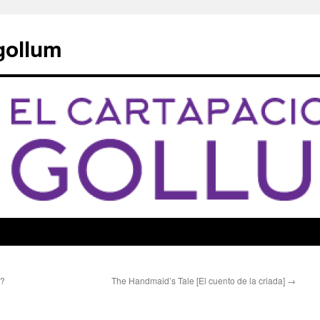
 gollum
s?
The Handmaid’s Tale [El cuento de la criada]
→