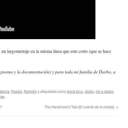
 un largometraje en la misma línea que este corto (que se hace
el poema y la documentación) y para toda mi familia de Darbo, a
Galicia
,
Poesía
,
Religión
y etiquetada como
borja brun
,
darbo
,
irei a darbo
,
nte
.
s?
The Handmaid’s Tale [El cuento de la criada]
→