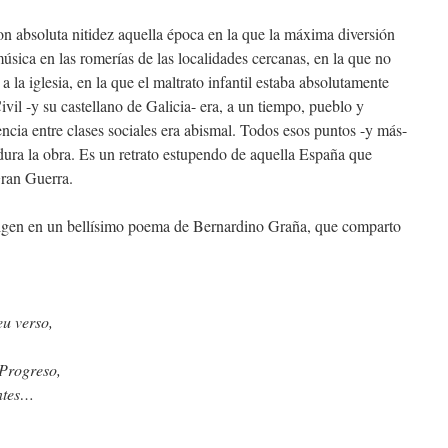
con absoluta nitidez aquella época en la que la máxima diversión
música en las romerías de las localidades cercanas, en la que no
 a la iglesia, en la que el maltrato infantil estaba absolutamente
vil -y su castellano de Galicia- era, a un tiempo, pueblo y
rencia entre clases sociales era abismal. Todos esos puntos -y más-
dura la obra. Es un retrato estupendo de aquella España que
Gran Guerra.
 origen en un bellísimo poema de Bernardino Graña, que comparto
u verso,
Progreso,
entes…