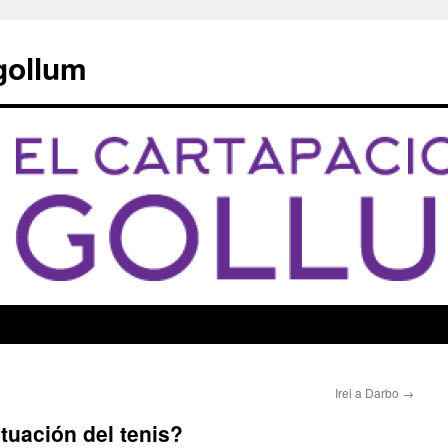
 gollum
Irei a Darbo
→
tuación del tenis?