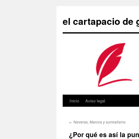
Saltar
al
el cartapacio de
contenido
Inicio
Aviso legal
←
Neveras, Marcos y surrealismo
¿Por qué es así la pun