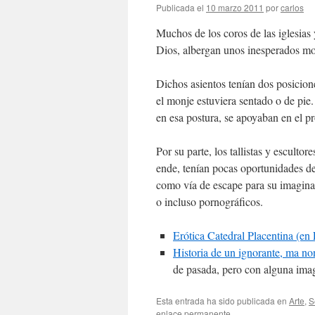
Publicada el
10 marzo 2011
por
carlos
Muchos de los coros de las iglesias
Dios, albergan unos inesperados mot
Dichos asientos tenían dos posicion
el monje estuviera sentado o de pie
en esa postura, se apoyaban en el pr
Por su parte, los tallistas y escultor
ende, tenían pocas oportunidades de 
como vía de escape para su imaginac
o incluso pornográficos.
Erótica Catedral Placentina (en
Historia de un ignorante, ma n
de pasada, pero con alguna imag
Esta entrada ha sido publicada en
Arte
,
S
enlace permanente
.