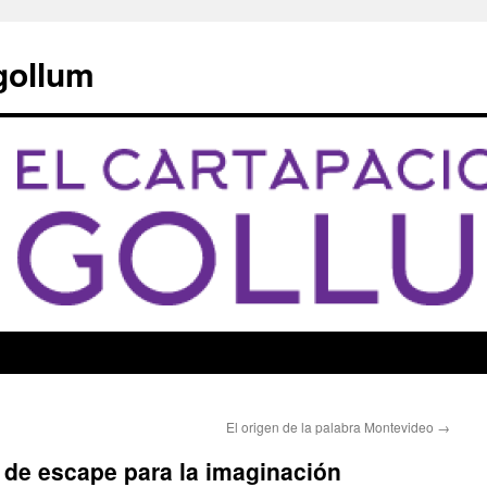
 gollum
El origen de la palabra Montevideo
→
a de escape para la imaginación