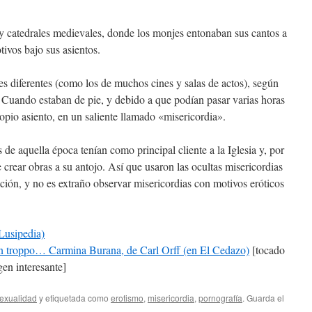
 y catedrales medievales, donde los monjes entonaban sus cantos a
ivos bajo sus asientos.
es diferentes (como los de muchos cines y salas de actos), según
. Cuando estaban de pie, y debido a que podían pasar varias horas
opio asiento, en un saliente llamado «misericordia».
es de aquella época tenían como principal cliente a la Iglesia y, por
crear obras a su antojo. Así que usaron las ocultas misericordias
ión, y no es extraño observar misericordias con motivos eróticos
 Lusipedia)
on troppo… Carmina Burana, de Carl Orff (en El Cedazo)
[tocado
en interesante]
exualidad
y etiquetada como
erotismo
,
misericordia
,
pornografía
. Guarda el