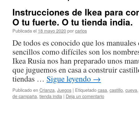
Instrucciones de Ikea para cons
O tu fuerte. O tu tienda india.
Publicada el
18 mayo 2020
por
carlos
De todos es conocido que los manuales 
sencillos como difíciles son los nombre
Ikea Rusia nos han preparado unos man
que juguemos en casa a construir castillo
tiendas …
Sigue leyendo
→
Publicado en
Crianza
,
Juegos
|
Etiquetado
casa
,
castillo
,
cueva
de campaña
,
tienda india
|
Deja un comentario