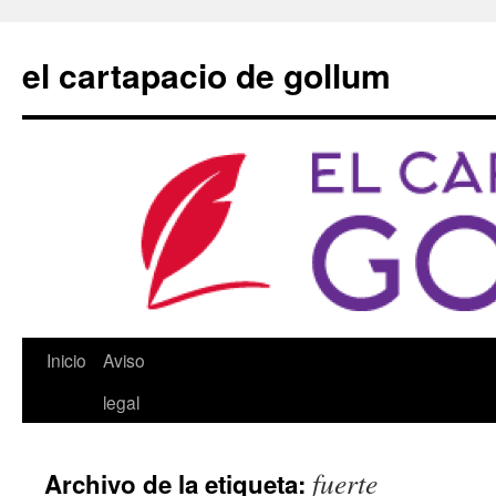
Saltar
al
el cartapacio de gollum
contenido
Inicio
Aviso
legal
fuerte
Archivo de la etiqueta: