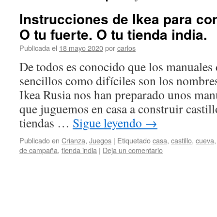
Instrucciones de Ikea para cons
O tu fuerte. O tu tienda india.
Publicada el
18 mayo 2020
por
carlos
De todos es conocido que los manuales 
sencillos como difíciles son los nombre
Ikea Rusia nos han preparado unos man
que juguemos en casa a construir castillo
tiendas …
Sigue leyendo
→
Publicado en
Crianza
,
Juegos
|
Etiquetado
casa
,
castillo
,
cueva
de campaña
,
tienda india
|
Deja un comentario