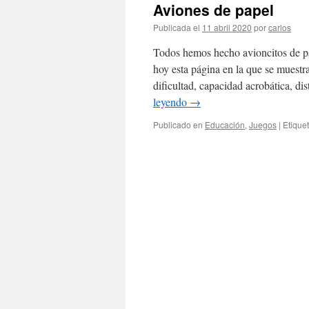
Aviones de papel
Publicada el
11 abril 2020
por
carlos
Todos hemos hecho avioncitos de pap
hoy esta página en la que se muestr
dificultad, capacidad acrobática, d
leyendo
→
Publicado en
Educación
,
Juegos
|
Etique