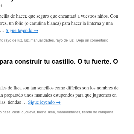
os
ncilla de hacer, que seguro que encantará a vuestros niños. Con
es, un folio (o cartulina blanca) para hacer la linterna y una
, …
Sigue leyendo
→
to rayo de luz
,
luz
,
manualidades
,
rayo de luz
|
Deja un comentario
ara construir tu castillo. O tu fuerte. O
es de Ikea son tan sencillos como difíciles son los nombres de
han preparado unos manuales estupendos para que juguemos en
ndias, tiendas …
Sigue leyendo
→
do
casa
,
castillo
,
cueva
,
fuerte
,
ikea
,
manualidades
,
tienda de campaña
,