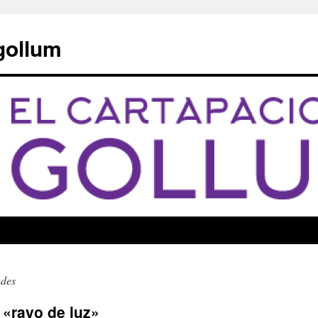
 gollum
des
 «rayo de luz»