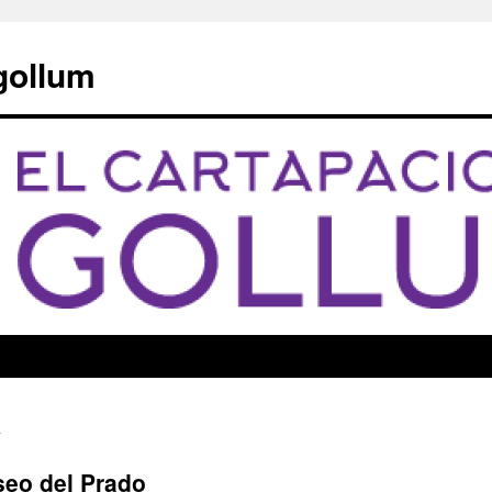
 gollum
seo del Prado