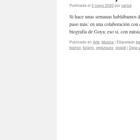
Publicada el
5 mayo 2020
por
carlos
Si hace unas semanas hablábamos de
paso más: en una colaboración con e
biografía de Goya; eso sí, con mús
Publicado en
Arte
,
Música
|
Etiquetado
be
blanco
,
tiziano
,
velázquez
,
vivaldi
|
Deja 