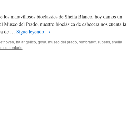
 los maravillosos bioclassics de Sheila Blanco, hoy damos un
l Museo del Prado, nuestro bioclásica de cabecera nos cuenta la
ica de …
Sigue leyendo
→
ethoven
,
fra angelico
,
goya
,
museo del prado
,
rembrandt
,
rubens
,
sheila
un comentario