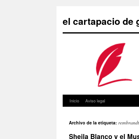
Saltar
al
el cartapacio de
contenido
Inicio
Aviso legal
rembrandt
Archivo de la etiqueta:
Sheila Blanco y el Mu