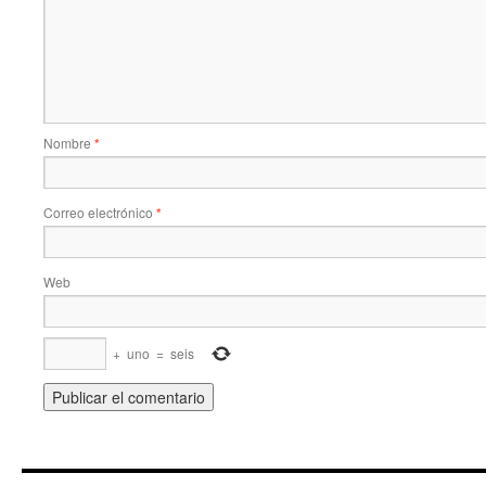
Nombre
*
Correo electrónico
*
Web
+
uno
=
seis