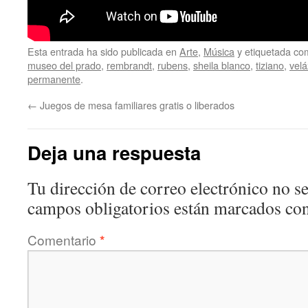
Esta entrada ha sido publicada en
Arte
,
Música
y etiquetada c
museo del prado
,
rembrandt
,
rubens
,
sheila blanco
,
tiziano
,
vel
permanente
.
←
Juegos de mesa familiares gratis o liberados
Deja una respuesta
Tu dirección de correo electrónico no se
campos obligatorios están marcados co
Comentario
*