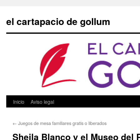
Saltar
al
el cartapacio de gollum
contenido
Inicio
Aviso legal
←
Juegos de mesa familiares gratis o liberados
Sheila Blanco y el Museo del 