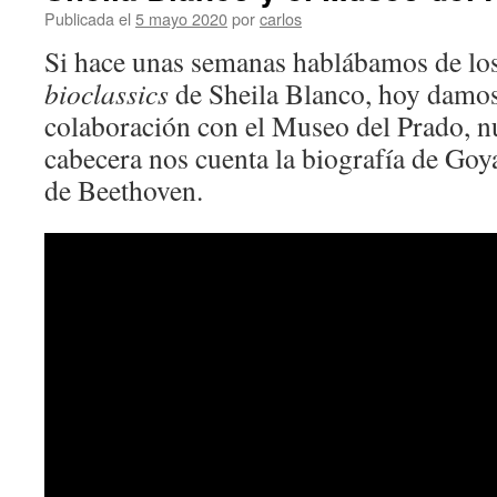
Publicada el
5 mayo 2020
por
carlos
Si hace unas semanas hablábamos de lo
bioclassics
de Sheila Blanco, hoy damos
colaboración con el Museo del Prado, n
cabecera nos cuenta la biografía de Goya
de Beethoven.