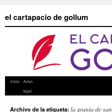
Saltar
al
el cartapacio de gollum
contenido
Inicio
Aviso
legal
la granja de san
Archivo de la etiqueta: