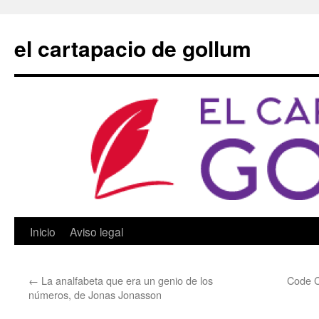
Saltar
al
el cartapacio de gollum
contenido
Inicio
Aviso legal
←
La analfabeta que era un genio de los
Code C
números, de Jonas Jonasson