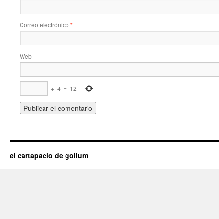
Correo electrónico
*
Web
+
4
=
12
el cartapacio de gollum