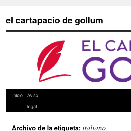
Saltar
al
el cartapacio de gollum
contenido
Inicio
Aviso
legal
italiano
Archivo de la etiqueta: