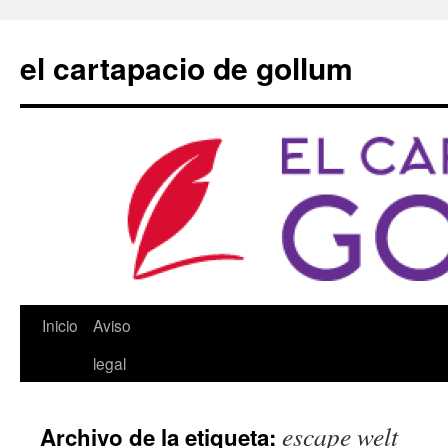
Saltar
al
el cartapacio de gollum
contenido
Inicio
Aviso
legal
escape welt
Archivo de la etiqueta: