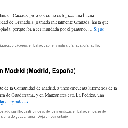
án, en Cáceres, provocó, como es lógico, una buena
alidad de Granadilla (llamada inicialmente Granada, hasta que
piada, porque iba a ser inundada por el pantano. …
Sigue
tiquetado
cáceres
,
embalse
,
gabriel y galán
,
granada
,
granadilla
,
n Madrid (Madrid, España)
orte de la Comunidad de Madrid, a unos cincuenta kilómetros de la
Sierra de Guadarrama, y en Manzanares está La Pedriza, una
igue leyendo
→
quetado
castillo
,
castillo nuevo de los mendoza
,
embalse
,
embalse de
,
sierra de guadarrama
|
Deja un comentario