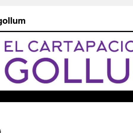
 gollum
s