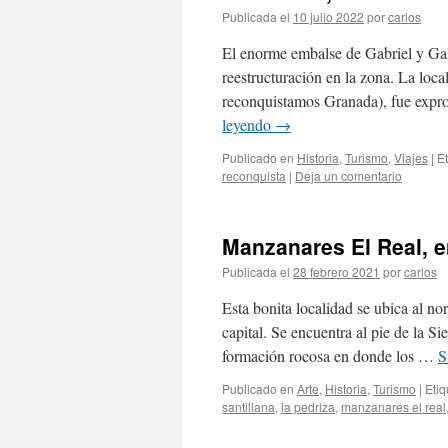
Publicada el
10 julio 2022
por
carlos
El enorme embalse de Gabriel y Gal
reestructuración en la zona. La loc
reconquistamos Granada), fue expro
leyendo
→
Publicado en
Historia
,
Turismo
,
Viajes
|
E
reconquista
|
Deja un comentario
Manzanares El Real, e
Publicada el
28 febrero 2021
por
carlos
Esta bonita localidad se ubica al n
capital. Se encuentra al pie de la 
formación rocosa en donde los …
S
Publicado en
Arte
,
Historia
,
Turismo
|
Eti
santillana
,
la pedriza
,
manzanares el real