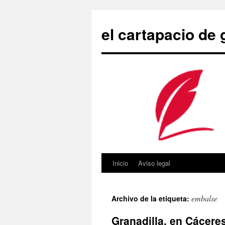
Saltar
al
el cartapacio de
contenido
Inicio
Aviso legal
embalse
Archivo de la etiqueta:
Granadilla, en Cácere