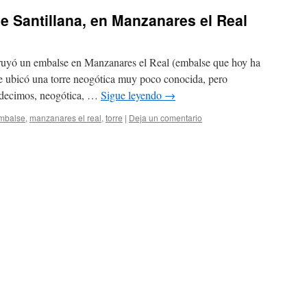
de Santillana, en Manzanares el Real
ruyó un embalse en Manzanares el Real (embalse que hoy ha
se ubicó una torre neogótica muy poco conocida, pero
o decimos, neogótica, …
Sigue leyendo
→
mbalse
,
manzanares el real
,
torre
|
Deja un comentario