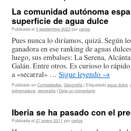
La comunidad autónoma espa
superficie de agua dulce
Publicada el
3 septiembre 2023
por
carlos
Pues nunca lo diríamos, quizá. Según le
ganadora en ese ranking de aguas dulces
luego, sus embalses: La Serena, Alcántar
Galán. Entre otros. Es curioso lo rápid
a «secarral» …
Sigue leyendo
→
Publicado en
Curiosidades
,
Geografía
|
Etiquetado
agua dulce
,
extremadura
,
geografía
|
Deja un comentario
Iberia se ha pasado con el pre
Publicada el
27 enero 2011
por
carlos