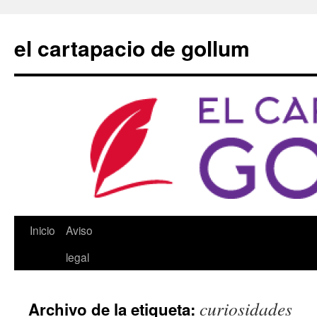
Saltar
al
el cartapacio de gollum
contenido
Inicio
Aviso
legal
curiosidades
Archivo de la etiqueta: