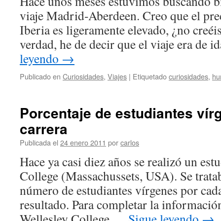
Hace unos meses estuvimos buscando bil
viaje Madrid-Aberdeen. Creo que el pre
Iberia es ligeramente elevado, ¿no creéi
verdad, he de decir que el viaje era de 
leyendo
→
Publicado en
Curiosidades
,
Viajes
|
Etiquetado
curiosidades
,
hu
Porcentaje de estudiantes ví
carrera
Publicada el
24 enero 2011
por
carlos
Hace ya casi diez años se realizó un est
College (Massachussets, USA). Se trata
número de estudiantes vírgenes por cada
resultado. Para completar la informació
Wellesley College …
Sigue leyendo
→