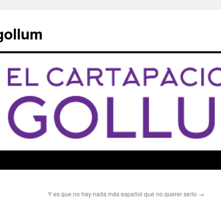
 gollum
Y es que no hay nada más español que no querer serlo
→