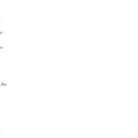
.
e.
o.
rcha
,
.