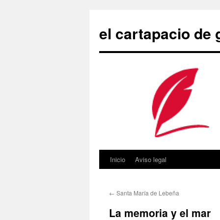
Saltar
al
el cartapacio de
contenido
Inicio
Aviso legal
←
Santa María de Lebeña
La memoria y el mar