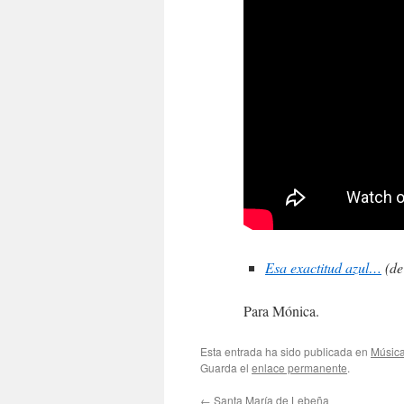
Esa exactitud azul…
(de
Para Mónica.
Esta entrada ha sido publicada en
Músic
Guarda el
enlace permanente
.
←
Santa María de Lebeña