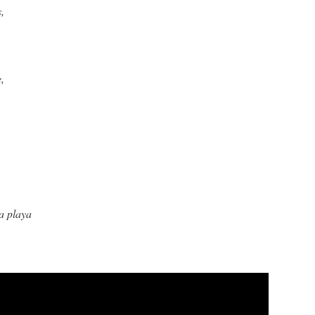
,
,
.
la playa