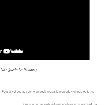
 Nos Queda La Palabra)
a
,
Poesía
y etiquetada como
amancio prada
,
la memoria y el mar
,
leo ferre
.
Y es que no hay nada más español que no querer serlo
→