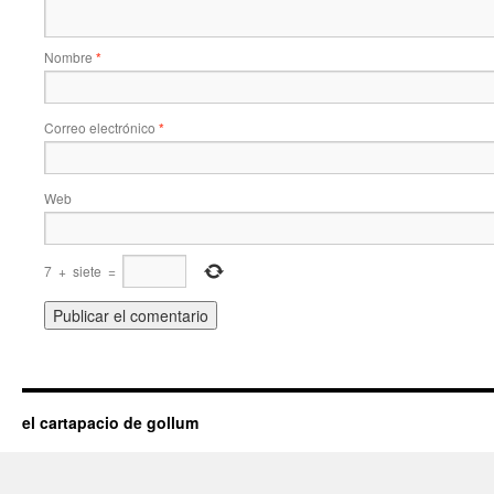
Nombre
*
Correo electrónico
*
Web
7
+
siete
=
el cartapacio de gollum