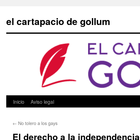
Saltar
al
el cartapacio de gollum
contenido
Inicio
Aviso legal
←
No tolero a los gays
El derecho a la independencia