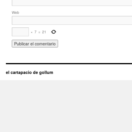
Web
×
7
=
21
el cartapacio de gollum