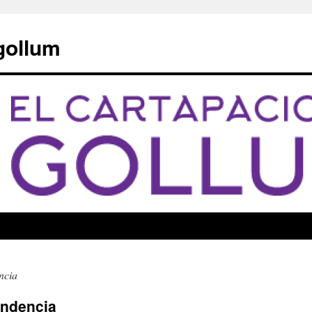
 gollum
ncia
endencia