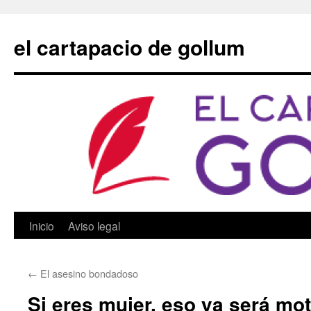
Saltar
al
el cartapacio de gollum
contenido
Inicio
Aviso legal
←
El asesino bondadoso
Si eres mujer, eso ya será mot