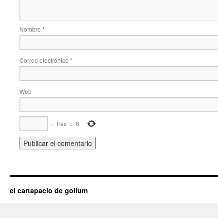
Nombre
*
Correo electrónico
*
Web
−
tres
=
6
el cartapacio de gollum