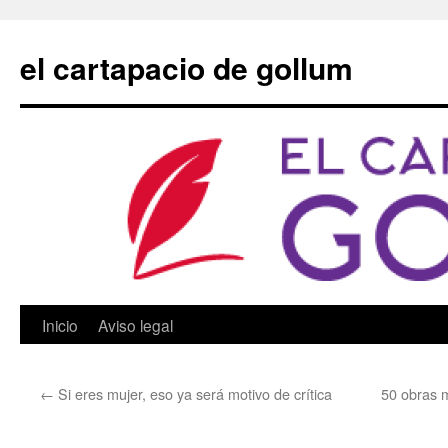
Saltar
al
el cartapacio de gollum
contenido
Inicio
Aviso legal
←
Si eres mujer, eso ya será motivo de crítica
50 obras m