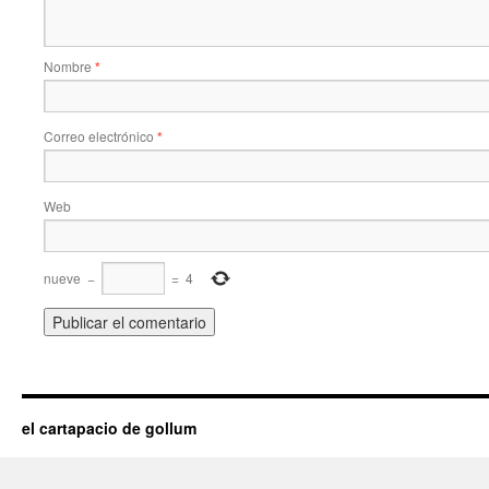
Nombre
*
Correo electrónico
*
Web
nueve
−
=
4
el cartapacio de gollum