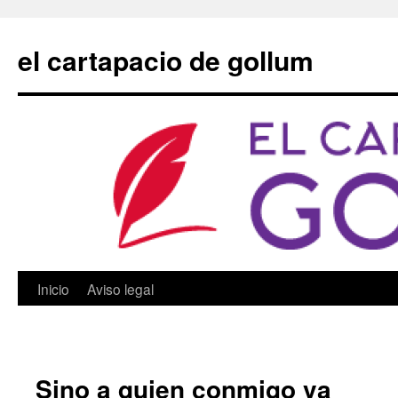
Saltar
al
el cartapacio de gollum
contenido
Inicio
Aviso legal
Sino a quien conmigo va