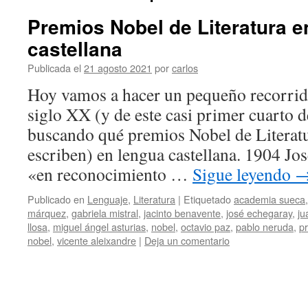
Premios Nobel de Literatura e
castellana
Publicada el
21 agosto 2021
por
carlos
Hoy vamos a hacer un pequeño recorrido 
siglo XX (y de este casi primer cuarto d
buscando qué premios Nobel de Literatu
escriben) en lengua castellana. 1904 J
«en reconocimiento …
Sigue leyendo
Publicado en
Lenguaje
,
Literatura
|
Etiquetado
academia sueca
márquez
,
gabriela mistral
,
jacinto benavente
,
josé echegaray
,
ju
llosa
,
miguel ángel asturias
,
nobel
,
octavio paz
,
pablo neruda
,
pr
nobel
,
vicente aleixandre
|
Deja un comentario