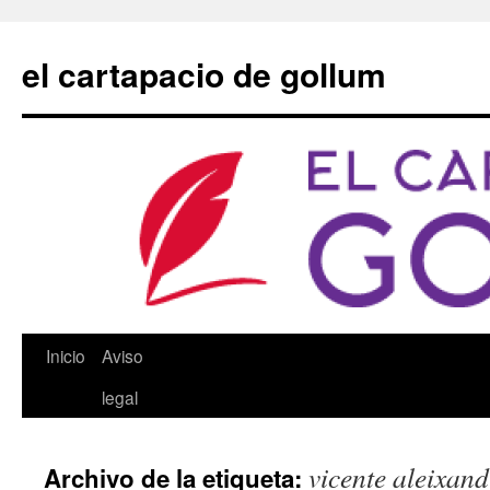
Saltar
al
el cartapacio de gollum
contenido
Inicio
Aviso
legal
vicente aleixand
Archivo de la etiqueta: