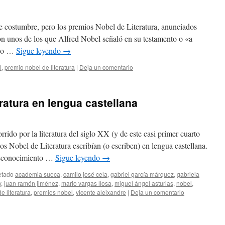
e costumbre, pero los premios Nobel de Literatura, anunciados
on unos de los que Alfred Nobel señaló en su testamento o «a
mpo …
Sigue leyendo
→
l
,
premio nobel de literatura
|
Deja un comentario
ratura en lengua castellana
ido por la literatura del siglo XX (y de este casi primer cuarto
s Nobel de Literatura escribían (o escriben) en lengua castellana.
reconocimiento …
Sigue leyendo
→
etado
academia sueca
,
camilo josé cela
,
gabriel garcía márquez
,
gabriela
y
,
juan ramón jiménez
,
mario vargas llosa
,
miguel ángel asturias
,
nobel
,
e literatura
,
premios nobel
,
vicente aleixandre
|
Deja un comentario