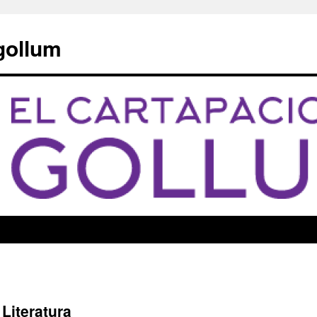
 gollum
Literatura