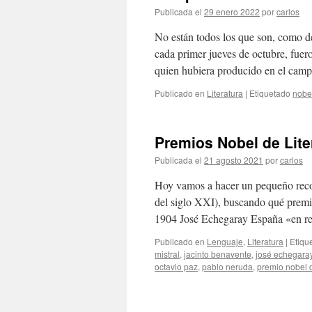
Publicada el
29 enero 2022
por
carlos
No están todos los que son, como d
cada primer jueves de octubre, fuer
quien hubiera producido en el ca
Publicado en
Literatura
|
Etiquetado
nobe
Premios Nobel de Lite
Publicada el
21 agosto 2021
por
carlos
Hoy vamos a hacer un pequeño recorr
del siglo XXI), buscando qué premio
1904 José Echegaray España «en 
Publicado en
Lenguaje
,
Literatura
|
Etiqu
mistral
,
jacinto benavente
,
josé echegara
octavio paz
,
pablo neruda
,
premio nobel d