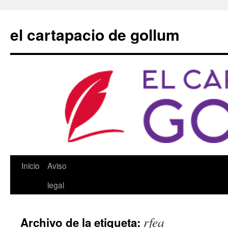
Saltar
al
el cartapacio de gollum
contenido
Inicio
Aviso
legal
rfea
Archivo de la etiqueta: