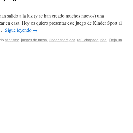
han salido a la luz (y se han creado muchos nuevos) una
zar en casa. Hoy os quiero presentar este juego de Kinder Sport al
o …
Sigue leyendo
→
ado
atletismo
,
juegos de mesa
,
kinder sport
,
oca
,
raúl chapado
,
rfea
|
Deja un