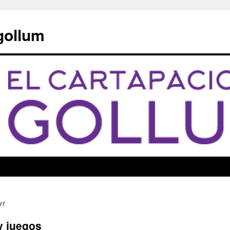
 gollum
rt
y juegos