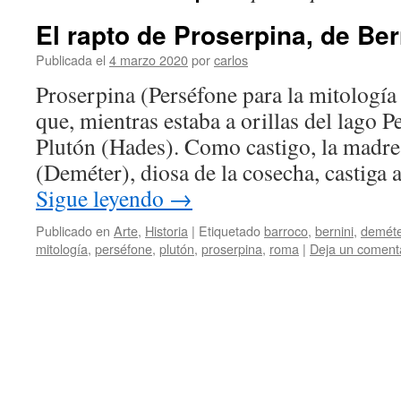
El rapto de Proserpina, de Ber
Publicada el
4 marzo 2020
por
carlos
Proserpina (Perséfone para la mitología
que, mientras estaba a orillas del lago P
Plutón (Hades). Como castigo, la madre 
(Deméter), diosa de la cosecha, castig
Sigue leyendo
→
Publicado en
Arte
,
Historia
|
Etiquetado
barroco
,
bernini
,
deméte
mitología
,
perséfone
,
plutón
,
proserpina
,
roma
|
Deja un coment