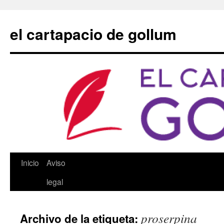
Saltar
al
el cartapacio de gollum
contenido
Inicio
Aviso
legal
proserpina
Archivo de la etiqueta: