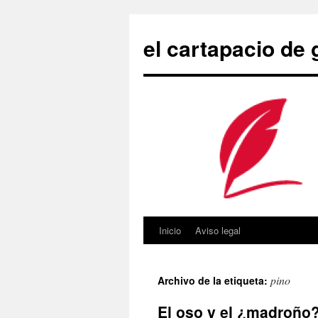
Saltar
al
el cartapacio de
contenido
Inicio
Aviso legal
pino
Archivo de la etiqueta:
El oso y el ¿madroño