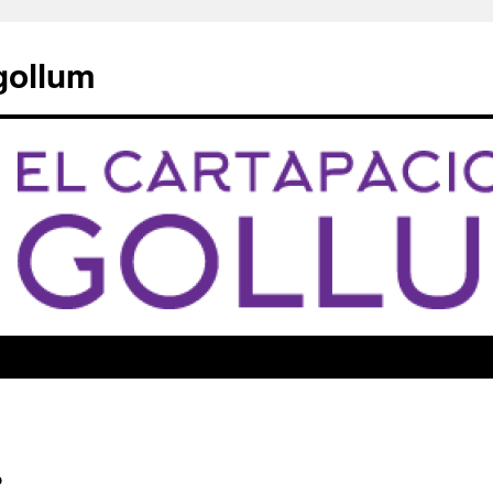
 gollum
?