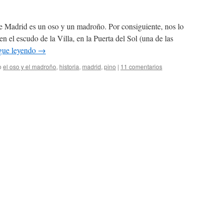
 Madrid es un oso y un madroño. Por consiguiente, nos lo
n el escudo de la Villa, en la Puerta del Sol (una de las
gue leyendo
→
o
el oso y el madroño
,
historia
,
madrid
,
pino
|
11 comentarios