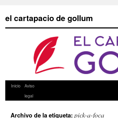
Saltar
al
el cartapacio de gollum
contenido
Inicio
Aviso
legal
pick-a-foca
Archivo de la etiqueta: