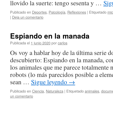
llovido la suerte: tengo sesenta y …
Sig
Publicado en
Deportes
,
Psicología
,
Reflexiones
|
Etiquetado
mic
|
Deja un comentario
Espiando en la manada
Publicada el
1 junio 2020
por
carlos
Os voy a hablar hoy de la última serie
descubierto: Espiando en la manada, co
los animales que me parece totalmente 
robots (lo más parecidos posible a eleme
sean …
Sigue leyendo
→
Publicado en
Ciencia
,
Naturaleza
|
Etiquetado
animales
,
docume
un comentario