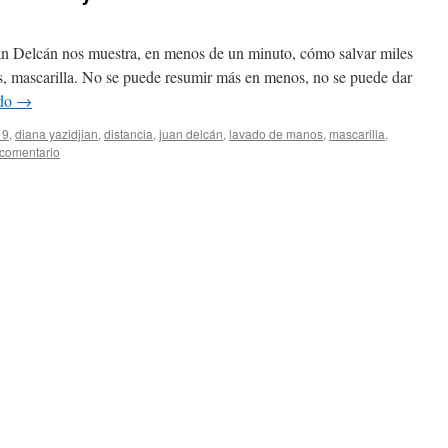
an Delcán nos muestra, en menos de un minuto, cómo salvar miles
s, mascarilla. No se puede resumir más en menos, no se puede dar
ndo
→
19
,
diana yazidjian
,
distancia
,
juan delcán
,
lavado de manos
,
mascarilla
,
 comentario