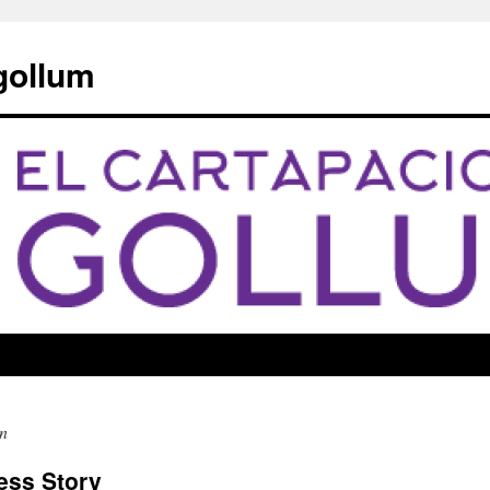
 gollum
án
ess Story