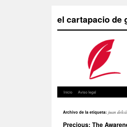
Saltar
al
el cartapacio de
contenido
Inicio
Aviso legal
juan delc
Archivo de la etiqueta:
Precious: The Awaren