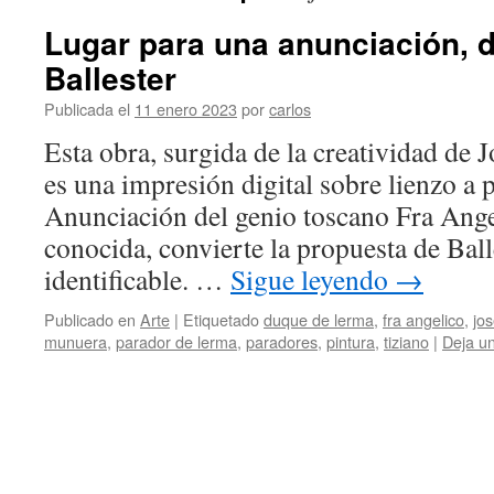
Lugar para una anunciación, 
Ballester
Publicada el
11 enero 2023
por
carlos
Esta obra, surgida de la creatividad de 
es una impresión digital sobre lienzo a p
Anunciación del genio toscano Fra Ange
conocida, convierte la propuesta de Ball
identificable. …
Sigue leyendo
→
Publicado en
Arte
|
Etiquetado
duque de lerma
,
fra angelico
,
jo
munuera
,
parador de lerma
,
paradores
,
pintura
,
tiziano
|
Deja u