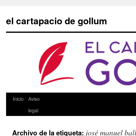
Saltar
al
el cartapacio de gollum
contenido
Inicio
Aviso
legal
josé manuel ball
Archivo de la etiqueta: