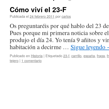
Cómo viví el 23-F
Publicada el
24 febrero 2011
por
carlos
Os preguntaréis por qué hablo del 23 de 
Pues porque mi primera noticia sobre el
produjo el día 24. Yo tenía 9 añitos y v
habitación a decirme …
Sigue leyendo
Publicado en
Historia
|
Etiquetado
23-f
,
carrillo
,
españa
,
fraga
,
f
tejero
|
1 comentario