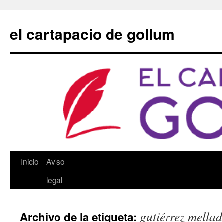
Saltar
al
el cartapacio de gollum
contenido
Inicio
Aviso
legal
gutiérrez mella
Archivo de la etiqueta: