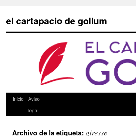
Saltar
al
el cartapacio de gollum
contenido
Inicio
Aviso
legal
giresse
Archivo de la etiqueta: