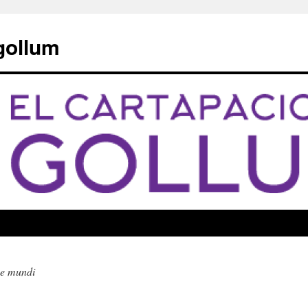
 gollum
iae mundi