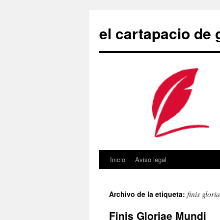
Saltar
al
el cartapacio de
contenido
Inicio
Aviso legal
finis glor
Archivo de la etiqueta:
Finis Gloriae Mundi