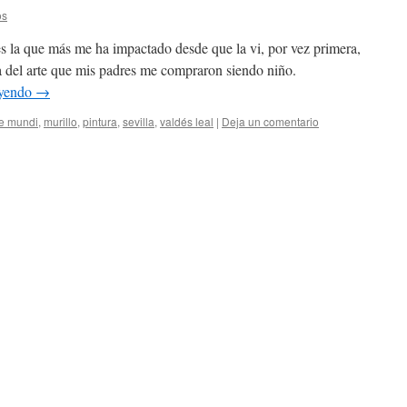
os
s la que más me ha impactado desde que la vi, por vez primera,
ia del arte que mis padres me compraron siendo niño.
eyendo
→
ae mundi
,
murillo
,
pintura
,
sevilla
,
valdés leal
|
Deja un comentario