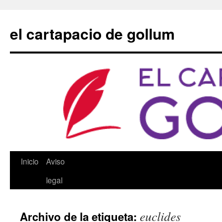
Saltar
al
el cartapacio de gollum
contenido
Inicio
Aviso
legal
euclides
Archivo de la etiqueta: