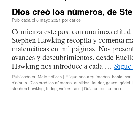
Dios creó los números, de St
Publicada el
8 mayo 2021
por
carlos
Comienza este post con una inexactitud e
Stephen Hawking recopila y comenta má
matemáticas en mil páginas. Nos present
avances y descubrimientos, desde Eucli
Hawking nos introduce a cada …
Sigue
Publicado en
Matemáticas
|
Etiquetado
arquímedes
,
boole
,
cant
diofanto
,
Dios creó los números
,
euclides
,
fourier
,
gauss
,
gödel
,
stephen hawking
,
turing
,
weierstrass
|
Deja un comentario